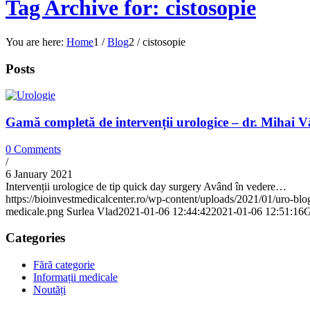
Tag Archive for: cistosopie
You are here:
Home
1
/
Blog
2
/
cistosopie
Posts
Gamă completă de intervenții urologice – dr. Mihai V
0 Comments
/
6 January 2021
Intervenții urologice de tip quick day surgery Având în vedere…
https://bioinvestmedicalcenter.ro/wp-content/uploads/2021/01/uro-blo
medicale.png
Surlea Vlad
2021-01-06 12:44:42
2021-01-06 12:51:16
G
Categories
Fără categorie
Informații medicale
Noutăți